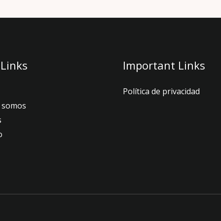
 Links
Important Links
Política de privacidad
 somos
s
o