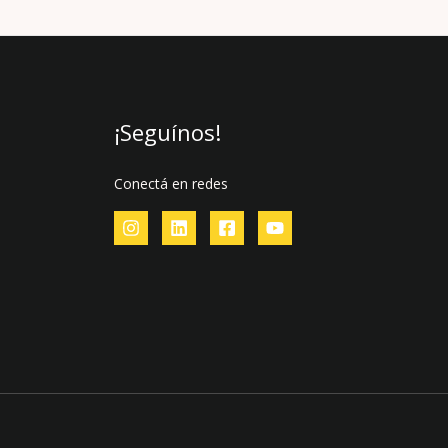
¡Seguínos!
Conectá en redes