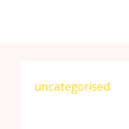
Skip
to
content
uncategorised