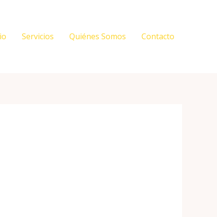
io
Servicios
Quiénes Somos
Contacto