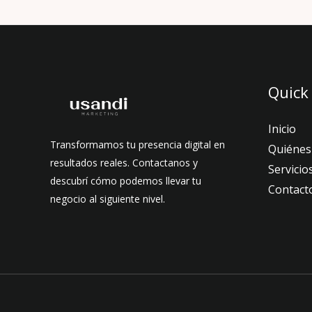
Quick
Inicio
Transformamos tu presencia digital en
Quiénes
resultados reales. Contactanos y
Servicio
descubrí cómo podemos llevar tu
Contact
negocio al siguiente nivel.